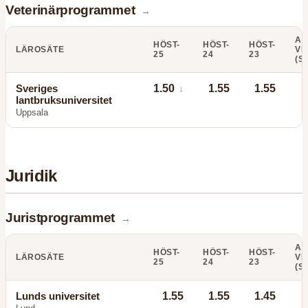
Veterinärprogrammet
→
AN
HÖST-
HÖST-
HÖST-
LÄROSÄTE
VI
25
24
23
(S
Sveriges
1.50
1.55
1.55
↓
lantbruksuniversitet
Uppsala
Juridik
Juristprogrammet
→
AN
HÖST-
HÖST-
HÖST-
LÄROSÄTE
VI
25
24
23
(S
Lunds universitet
1.55
1.55
1.45