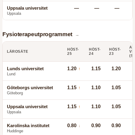
Uppsala universitet
—
—
—
Uppsala
Fysioterapeutprogrammet
→
AN
HÖST-
HÖST-
HÖST-
LÄROSÄTE
VI
25
24
23
(S
Lunds universitet
1.20
1.15
1.20
↑
Lund
Göteborgs universitet
1.15
1.10
1.05
↑
Göteborg
Uppsala universitet
1.15
1.10
1.05
↑
Uppsala
Karolinska institutet
0.80
0.90
0.90
↓
Huddinge