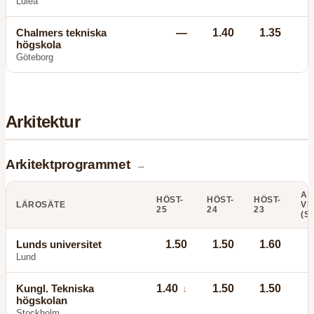
Luleå
Chalmers tekniska
—
1.40
1.35
högskola
Göteborg
Arkitektur
Arkitektprogrammet
→
AN
HÖST-
HÖST-
HÖST-
LÄROSÄTE
VI
25
24
23
(S
Lunds universitet
1.50
1.50
1.60
Lund
Kungl. Tekniska
1.40
1.50
1.50
↓
högskolan
Stockholm