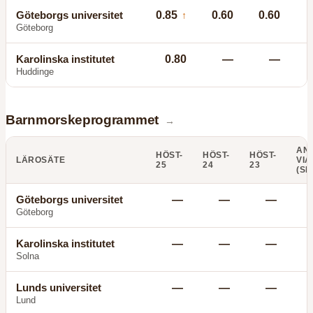
Göteborgs universitet
0.85
0.60
0.60
↑
Göteborg
Karolinska institutet
0.80
—
—
Huddinge
Barnmorskeprogrammet
→
AN
HÖST-
HÖST-
HÖST-
LÄROSÄTE
VIA
25
24
23
(SE
Göteborgs universitet
—
—
—
Göteborg
Karolinska institutet
—
—
—
Solna
Lunds universitet
—
—
—
Lund