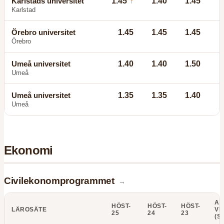
Karlstads universitet
1.45
1.40
1.45
↑
Karlstad
Örebro universitet
1.45
1.45
1.45
Örebro
Umeå universitet
1.40
1.40
1.50
Umeå
Umeå universitet
1.35
1.35
1.40
Umeå
Ekonomi
Civilekonomprogrammet
→
AN
HÖST-
HÖST-
HÖST-
LÄROSÄTE
VI
25
24
23
(S