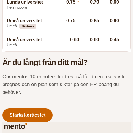
Lunds universitet
0.75
0.70
0.80
↑
Helsingborg
Umeå universitet
0.75
0.85
0.90
↓
Umeå
Distans
Umeå universitet
0.60
0.60
0.45
Umeå
Är du långt från ditt mål?
Gör mentos 10-minuters korttest så får du en realistisk
prognos och en plan som siktar på den HP-poäng du
behöver.
Starta korttestet
mento