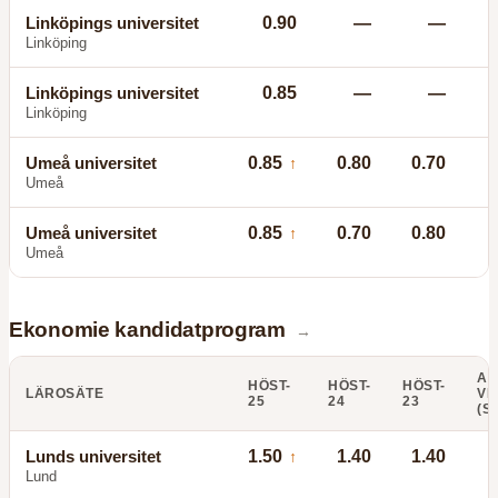
Linköpings universitet
0.90
—
—
Linköping
Linköpings universitet
0.85
—
—
Linköping
Umeå universitet
0.85
0.80
0.70
↑
Umeå
Umeå universitet
0.85
0.70
0.80
↑
Umeå
Ekonomie kandidatprogram
→
AN
HÖST-
HÖST-
HÖST-
LÄROSÄTE
VI
25
24
23
(S
Lunds universitet
1.50
1.40
1.40
↑
Lund