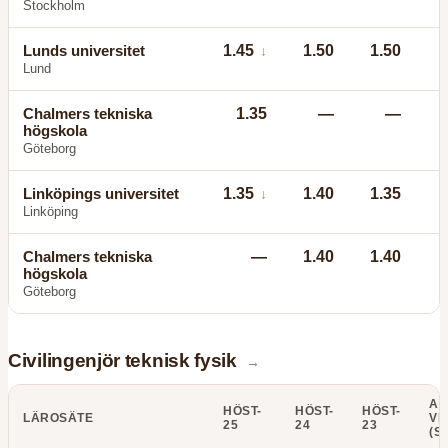
Stockholm
Lunds universitet
1.45
1.50
1.50
↓
Lund
Chalmers tekniska
1.35
—
—
högskola
Göteborg
Linköpings universitet
1.35
1.40
1.35
↓
Linköping
Chalmers tekniska
—
1.40
1.40
högskola
Göteborg
Civilingenjör teknisk fysik
→
AN
HÖST-
HÖST-
HÖST-
LÄROSÄTE
VI
25
24
23
(S