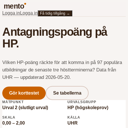
mento
Logga in
Logga in
Få tidig tillgång
→
Antagningspoäng på
HP.
Vilken HP-poäng räckte för att komma in på
97
populära
utbildningar de senaste tre höstterminerna? Data från
UHR — uppdaterad
2026-05-20
.
Gör korttestet
Se tabellerna
MÄTPUNKT
URVALSGRUPP
Urval 2 (slutligt urval)
HP (högskoleprov)
SKALA
KÄLLA
0,00 – 2,00
UHR