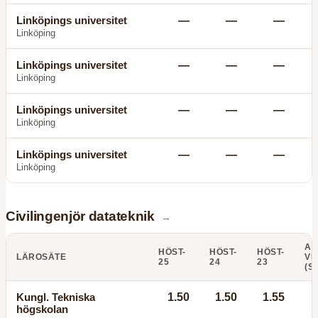
Linköpings universitet
—
—
—
Linköping
Linköpings universitet
—
—
—
Linköping
Linköpings universitet
—
—
—
Linköping
Linköpings universitet
—
—
—
Linköping
Civilingenjör datateknik
→
AN
HÖST-
HÖST-
HÖST-
LÄROSÄTE
VI
25
24
23
(S
Kungl. Tekniska
1.50
1.50
1.55
högskolan