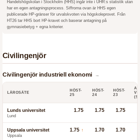
Handelshögskolan i Stockholm (HHS) ingår inte i UHR:s statistik utan
har en egen antagningsprocess. Siffrorna ovan är HHS egen
publicerade HP-gränser för urvalskvoten via högskoleprovet. Från
HT26 tar HHS bort HP-kravet och baserar antagning på
gymnasiebetyg + egna kriterier.
Civilingenjör
Civilingenjör industriell ekonomi
→
AN
HÖST-
HÖST-
HÖST-
LÄROSÄTE
VI
25
24
23
(S
Lunds universitet
1.75
1.75
1.75
Lund
Uppsala universitet
1.75
1.70
1.70
↑
Uppsala