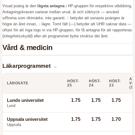
Visad poäng är den
lägsta antagna
i HP-gruppen för respektive utbildning.
Antagningskraven varierar mellan urval, år och söktryck — använd
siffrorna som riktmärke, inte garanti.
↑
betyder att senaste poängen är
högre än året innan,
↓
lägre. Tomt fält (—) betyder att UHR saknar data —
oftast för att inga togs in via HP-gruppen, för få antagna för att rapporteras
(integritetsskydd) eller att programmet bytte struktur det året.
Vård & medicin
Läkarprogrammet
→
AN
HÖST-
HÖST-
HÖST-
LÄROSÄTE
VI
25
24
23
(S
Lunds universitet
1.75
1.75
1.75
Lund
Uppsala universitet
1.75
1.75
1.70
Uppsala