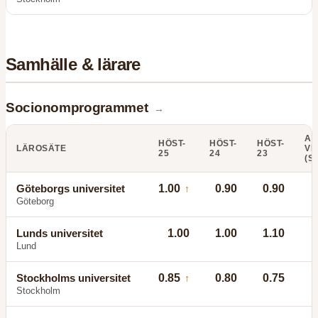
Samhälle & lärare
Socionomprogrammet
→
AN
HÖST-
HÖST-
HÖST-
LÄROSÄTE
VI
25
24
23
(S
Göteborgs universitet
1.00
0.90
0.90
↑
Göteborg
Lunds universitet
1.00
1.00
1.10
Lund
Stockholms universitet
0.85
0.80
0.75
↑
Stockholm