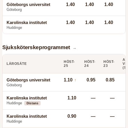
Göteborgs universitet
1.40
1.40
1.40
Göteborg
Karolinska institutet
1.40
1.40
1.40
Huddinge
Sjuksköterskeprogrammet
→
AN
HÖST-
HÖST-
HÖST-
LÄROSÄTE
VI
25
24
23
(S
Göteborgs universitet
1.10
0.95
0.85
↑
Göteborg
Karolinska institutet
1.10
—
—
Huddinge
Distans
Karolinska institutet
0.90
—
—
Huddinge