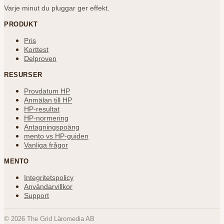
Varje minut du pluggar ger effekt.
PRODUKT
Pris
Korttest
Delproven
RESURSER
Provdatum HP
Anmälan till HP
HP-resultat
HP-normering
Antagningspoäng
mento vs HP-guiden
Vanliga frågor
MENTO
Integritetspolicy
Användarvillkor
Support
©
2026
The Grid Läromedia AB