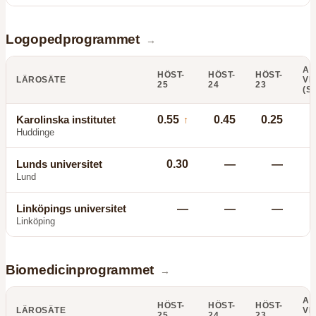
Logopedprogrammet
→
AN
HÖST-
HÖST-
HÖST-
LÄROSÄTE
VI
25
24
23
(S
Karolinska institutet
0.55
0.45
0.25
↑
Huddinge
Lunds universitet
0.30
—
—
Lund
Linköpings universitet
—
—
—
Linköping
Biomedicinprogrammet
→
AN
HÖST-
HÖST-
HÖST-
LÄROSÄTE
VI
25
24
23