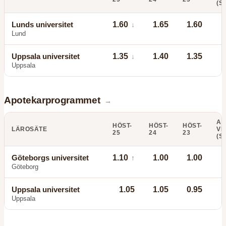
(S
Lunds universitet
1.60
1.65
1.60
↓
Lund
Uppsala universitet
1.35
1.40
1.35
↓
Uppsala
Apotekarprogrammet
→
AN
HÖST-
HÖST-
HÖST-
LÄROSÄTE
VI
25
24
23
(S
Göteborgs universitet
1.10
1.00
1.00
↑
Göteborg
Uppsala universitet
1.05
1.05
0.95
Uppsala